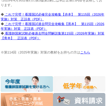
↑2025年4月30日発行の第3版第2刷には本訂正表の内容を反映してお
ります。
◆
これで完璧！看護国試必修完全攻略集【赤本】 第115回（2026年
実施）対策 正誤表（PDF）
◆
これで完璧！看護国試過去問完全攻略集【黒本】 第115回（2026
年実施）対策 正誤表（PDF）
◆
看護師国家試験必修過去問全問解説集第115回（2026年実施）対策
【青本】 正誤表（PDF）
※第114回（2025年実施）対策の教材をお持ちの方は
こちら