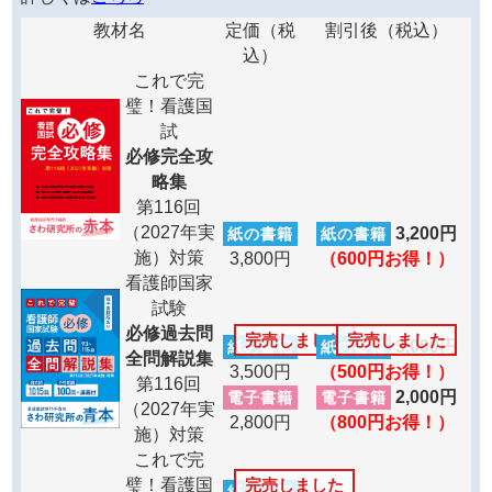
教材名
定価（税
割引後（税込）
込）
これで完
璧！看護国
試
必修完全攻
略集
第116回
（2027年実
3,200円
紙の書籍
紙の書籍
施）対策
3,800円
（600円お得！）
看護師国家
試験
必修過去問
完売しました
完売しました
3,000円
紙の書籍
紙の書籍
全問解説集
3,500円
（500円お得！）
第116回
2,000円
電子書籍
電子書籍
（2027年実
2,800円
（800円お得！）
施）対策
これで完
完売しました
璧！看護国