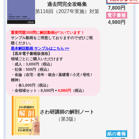
紙の書籍
過去問完全攻略集
7,800円
第116回（2027年実施）対策
電子書籍
4,980円
重要問題300問に解説動画がついています！
サンプル動画をご用意しておりますので
ぜひご視
聴ください。
黒本解説動画 サンプルはこちら >>
【黒本電子書籍版価格】
領域ごとにご購入いただけます
・成人：3,000円（税込）
・社保：500円（税込）
・各論（在宅・老年・統合 / 基礎看 / 小児 / 母性 /
精神）
：各1,000円（税込）
・全領域セット：8,500円 ⇨
4,980円
（税込）
さわ研講師の解剖ノート
（第3版）
紙の書籍