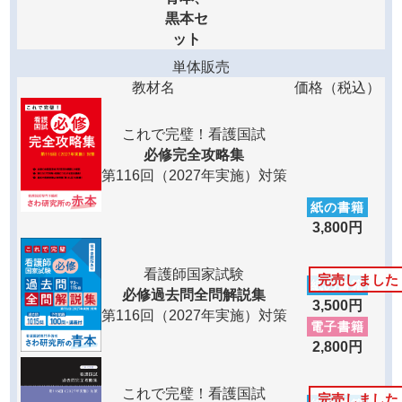
黒本セ
ット
単体販売
教材名
価格（税込）
これで完璧！看護国試
必修完全攻略集
第116回（2027年実施）対策
紙の書籍
3,800円
看護師国家試験
完売しました
紙の書籍
必修過去問全問解説集
3,500円
第116回（2027年実施）対策
電子書籍
2,800円
これで完璧！看護国試
完売しました