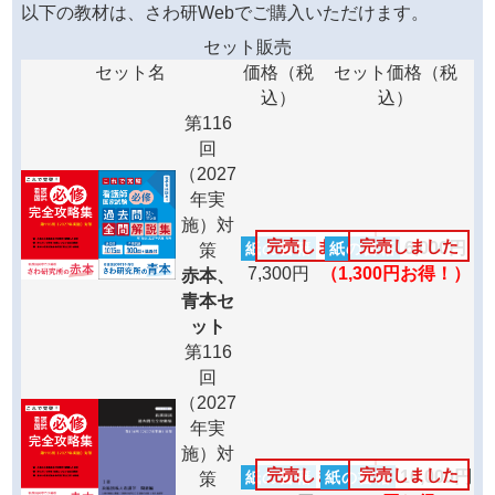
以下の教材は、さわ研Webでご購入いただけます。
セット販売
セット名
価格（税
セット価格（税
込）
込）
第116
回
（2027
年実
施）対
完売しました
完売しました
6,000円
紙の書籍
紙の書籍
策
7,300円
（1,300円お得！）
赤本、
青本セ
ット
第116
回
（2027
年実
施）対
完売しました
完売しました
10,000円
紙の書籍
紙の書籍
策