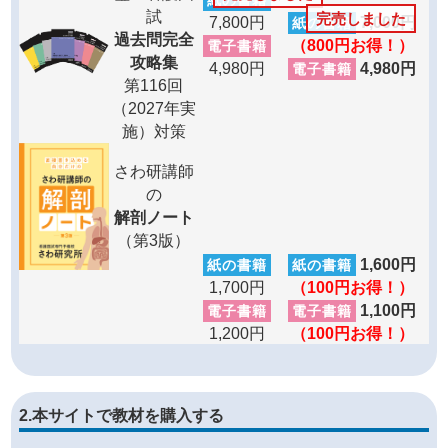
紙の書籍
試
完売しました
7,800円
7,000円
紙の書籍
過去問完全
（800円お得！）
電子書籍
攻略集
4,980円
4,980円
電子書籍
第116回
（2027年実
施）対策
さわ研講師
の
解剖ノート
（第3版）
1,600円
紙の書籍
紙の書籍
1,700円
（100円お得！）
1,100円
電子書籍
電子書籍
1,200円
（100円お得！）
2.本サイトで教材を購入する