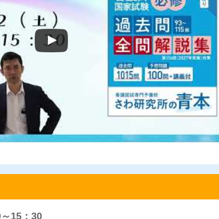
0～15：30