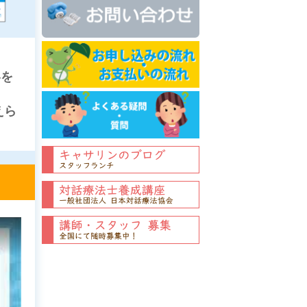
容を
えら