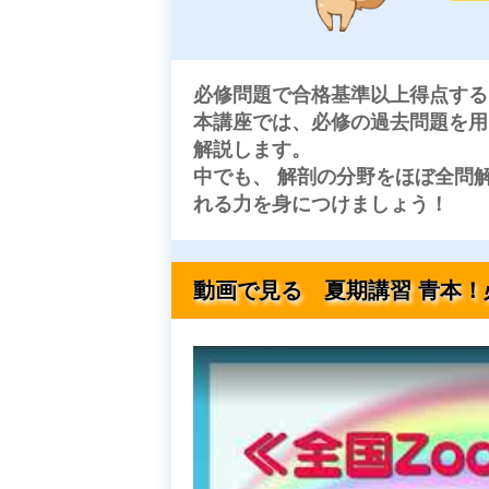
必修問題で合格基準以上得点する
本講座では、必修の過去問題を用
解説します。
中でも、 解剖の分野をほぼ全問
れる力を身につけま
しょう！
動画で見る
夏期講習 青本！