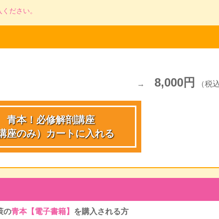
入くだ
さい。
8,000円
（税
青本！必修解剖講座
講座のみ）
カートに入れる
策の
青本【電子書籍】
を
購入される方