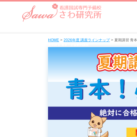
HOME
2026年度 講座ラインナップ
夏期講習 青
夏期講習 青本！必修解剖
講座