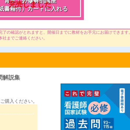
青本！必修解剖講座
紙書籍付）
カートに入れる
完了の確認がとれますと、開催日までに教材をお手元にお届けでき
ます
本社までご連絡くだ
さい。
問解説集
ずご購入くだ
さい。