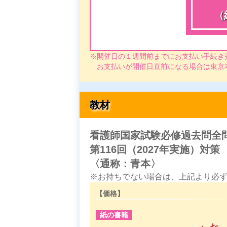
（
※開催日の１週間前までにお支払い手続き
お支払いが開催日直前になる場合は東京
教材
看護師国家試験必修過去問
全
第116回（2027年実施）
対策
〈通称：青本〉
※お持ちでない場合は、上記より必
【価格】
紙の書籍