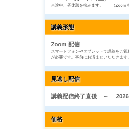
※途中、昼休憩を挟みます。
（Zoom
講義形態
Zoom 配信
スマートフォンやタブレットで講義をご視聴
が必要
です。
事前にお済ませいただきます
見逃し配信
講義配信終了直後 ～
202
価格