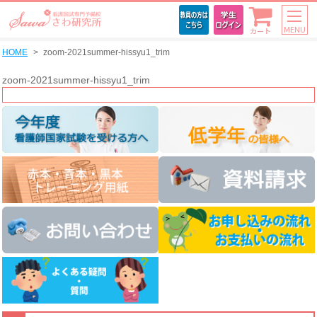
MENU
カート
HOME
zoom-2021summer-hissyu1_trim
zoom-2021summer-hissyu1_trim