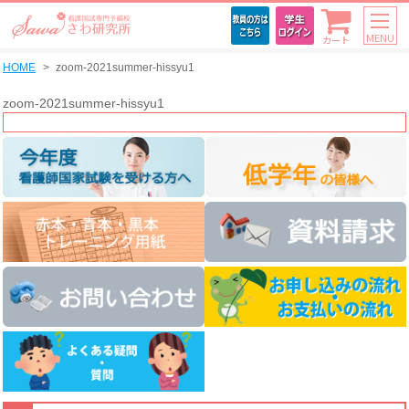
MENU
カート
HOME
zoom-2021summer-hissyu1
zoom-2021summer-hissyu1