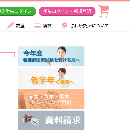
申込学生ログイン
学生ログイン・新規登録
カート
講座
模試
さわ研究所について