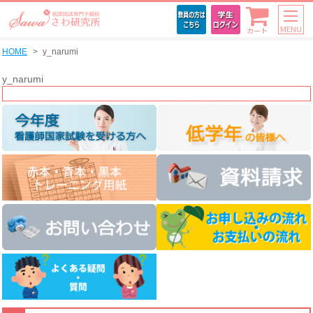
MENU
カート
HOME
y_narumi
y_narumi