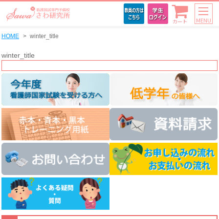
MENU
カート
HOME
winter_title
winter_title