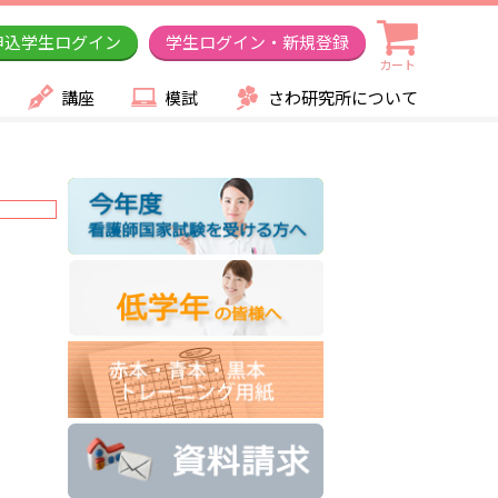
申込学生ログイン
学生ログイン・新規登録
カート
講座
模試
さわ研究所について