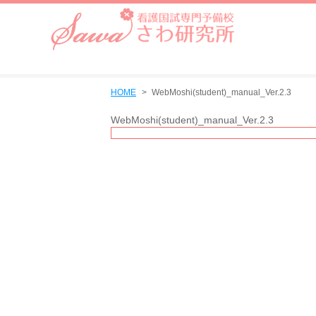
HOME
WebMoshi(student)_manual_Ver.2.3
WebMoshi(student)_manual_Ver.2.3