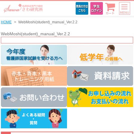
MENU
カート
HOME
WebMoshi(student)_manual_Ver.2.2
WebMoshi(student)_manual_Ver.2.2