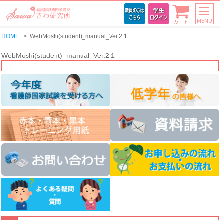
MENU
カート
HOME
WebMoshi(student)_manual_Ver.2.1
WebMoshi(student)_manual_Ver.2.1