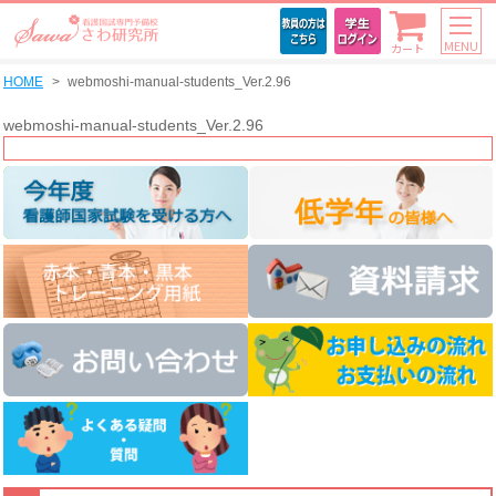
MENU
カート
HOME
webmoshi-manual-students_Ver.2.96
webmoshi-manual-students_Ver.2.96