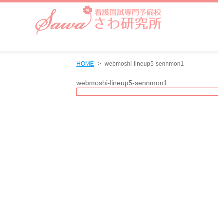
HOME
webmoshi-lineup5-sennmon1
webmoshi-lineup5-sennmon1