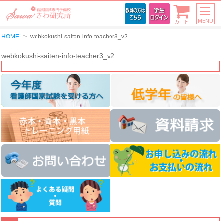
MENU
カート
HOME
webkokushi-saiten-info-teacher3_v2
webkokushi-saiten-info-teacher3_v2