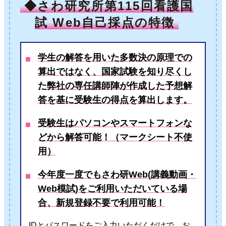
◆さわ研究所第115回看護国
試 Web自己採点の特徴
学生の解答を用いた多数決の原理での
算出ではなく、国家試験を知り尽くし
た弊社の専任講師陣が作成した予想解
答を基に受験生の得点を算出します。
受験生はパソコンやスマートフォンな
どから解答可能！（マークシート不使
用）
今年度一度でもさわ研Web(講義動画・
Web模試)をご利用いただいている場
合、新規登録不要で利用可能！
IDとパスワードをご入力いただくだけで、お