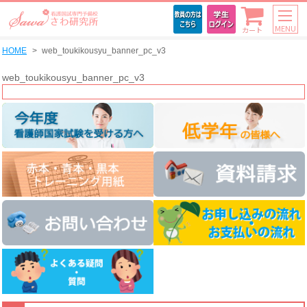
MENU
カート
HOME
web_toukikousyu_banner_pc_v3
web_toukikousyu_banner_pc_v3