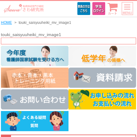
MENU
カート
HOME
touki_saisyuuheiki_mv_image1
touki_saisyuuheiki_mv_image1