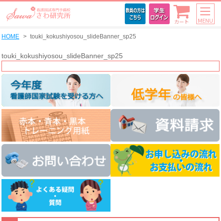
MENU
カート
HOME
touki_kokushiyosou_slideBanner_sp25
touki_kokushiyosou_slideBanner_sp25