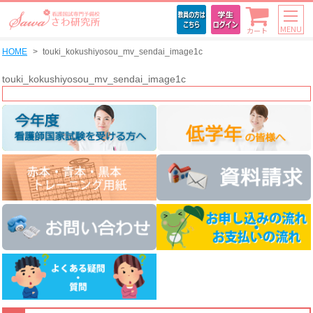
MENU
カート
HOME
touki_kokushiyosou_mv_sendai_image1c
touki_kokushiyosou_mv_sendai_image1c