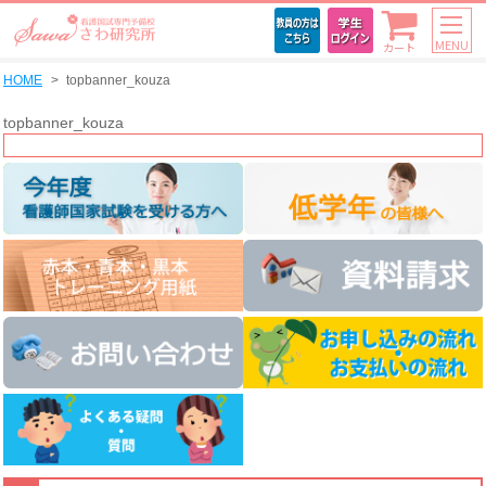
MENU
カート
HOME
topbanner_kouza
topbanner_kouza