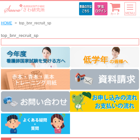
MENU
カート
HOME
top_bnr_recruit_sp
top_bnr_recruit_sp