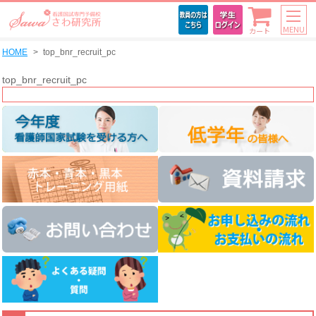
MENU
カート
HOME
top_bnr_recruit_pc
top_bnr_recruit_pc