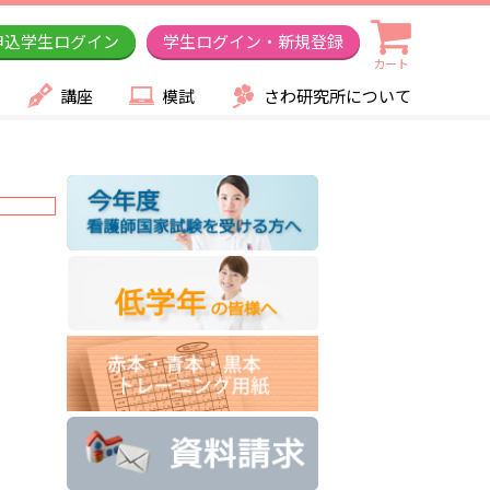
申込学生ログイン
学生ログイン・新規登録
カート
講座
模試
さわ研究所について