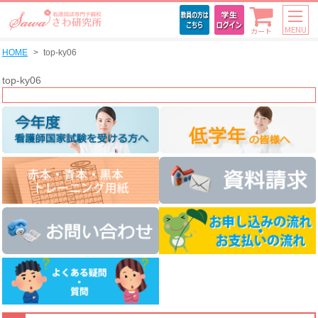
MENU
カート
HOME
top-ky06
top-ky06