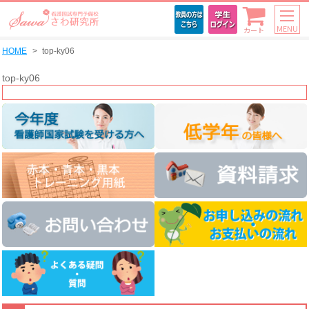
MENU
カート
HOME
top-ky06
top-ky06