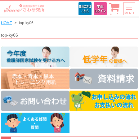
MENU
カート
HOME
top-ky06
top-ky06