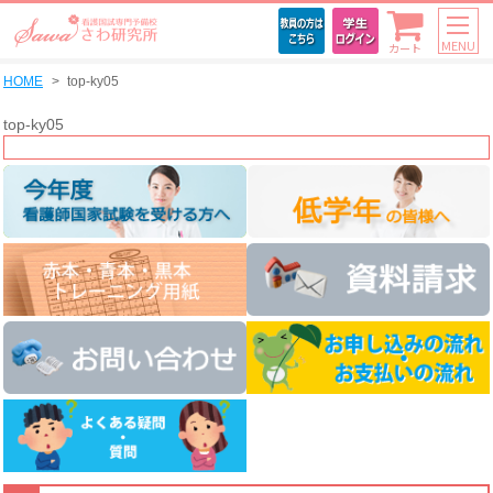
MENU
カート
HOME
top-ky05
top-ky05