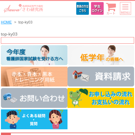
MENU
カート
HOME
top-ky03
top-ky03