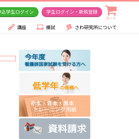
申込学生ログイン
学生ログイン・新規登録
カート
講座
模試
さわ研究所について