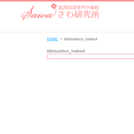
HOME
titletsukibox_haikei4
titletsukibox_haikei4