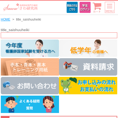
MENU
カート
HOME
title_saishuuheiki
title_saishuuheiki