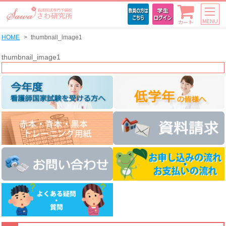
MENU
カート
HOME
thumbnail_image1
thumbnail_image1