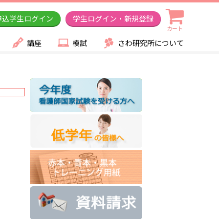
申込学生ログイン
学生ログイン・新規登録
カート
講座
模試
さわ研究所について