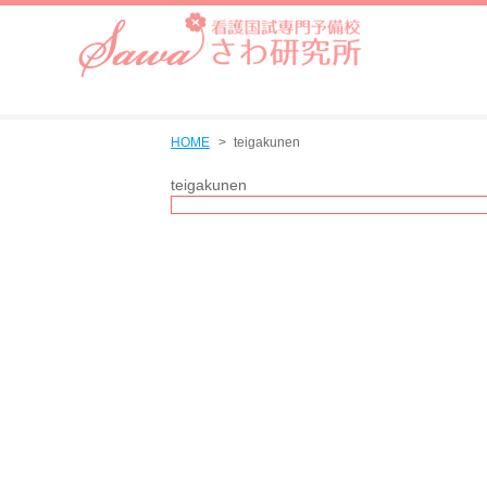
HOME
teigakunen
teigakunen