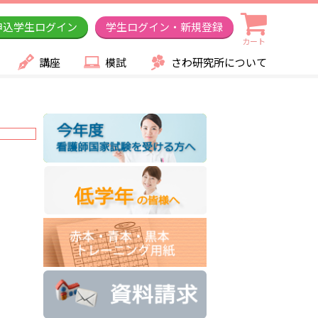
申込学生ログイン
学生ログイン・新規登録
カート
講座
模試
さわ研究所について