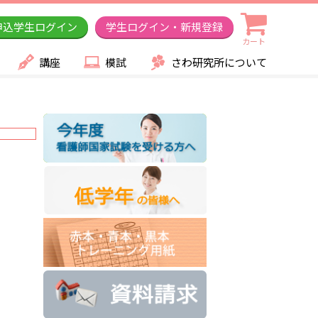
申込学生ログイン
学生ログイン・新規登録
カート
講座
模試
さわ研究所について