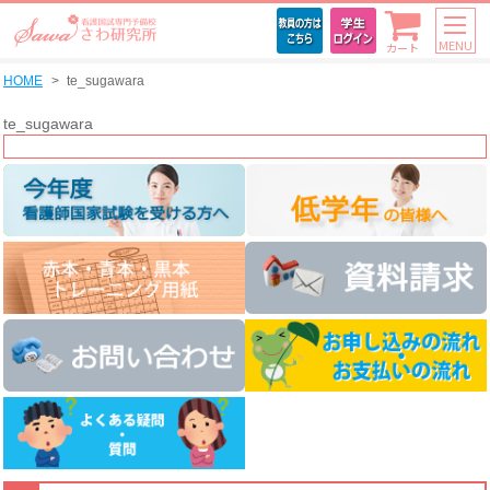
MENU
カート
HOME
te_sugawara
te_sugawara