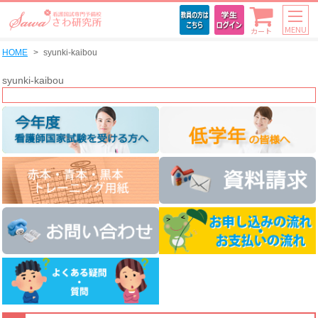
MENU
カート
HOME
syunki-kaibou
syunki-kaibou