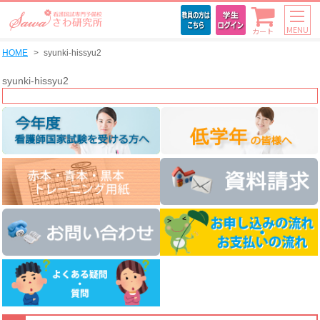
MENU
カート
HOME
syunki-hissyu2
syunki-hissyu2