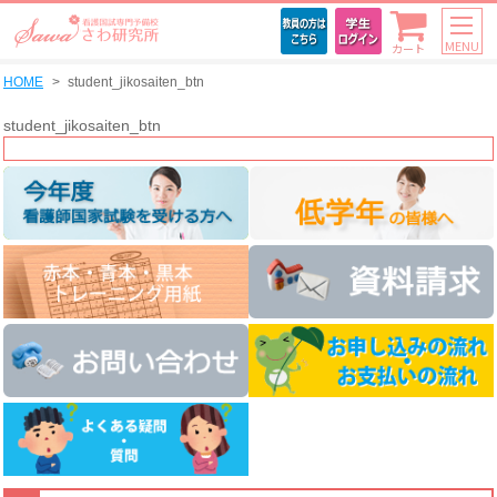
MENU
カート
HOME
student_jikosaiten_btn
student_jikosaiten_btn