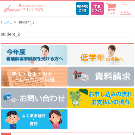
MENU
カート
HOME
student_2
student_2