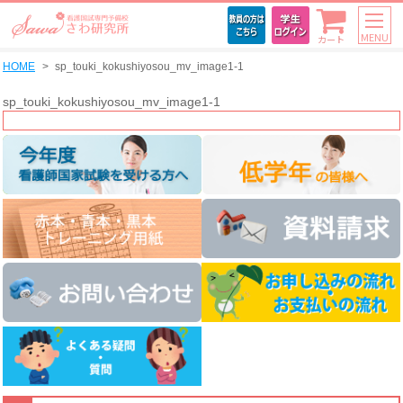
MENU
カート
HOME
sp_touki_kokushiyosou_mv_image1-1
sp_touki_kokushiyosou_mv_image1-1