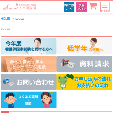
MENU
カート
HOME
sousa
sousa