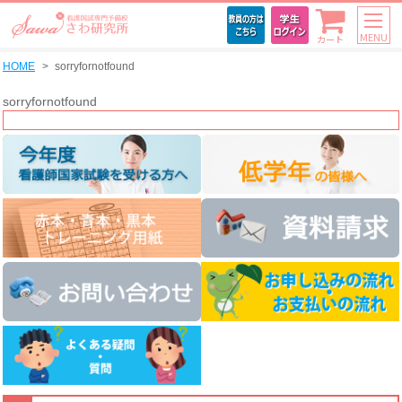
MENU
カート
HOME
sorryfornotfound
sorryfornotfound