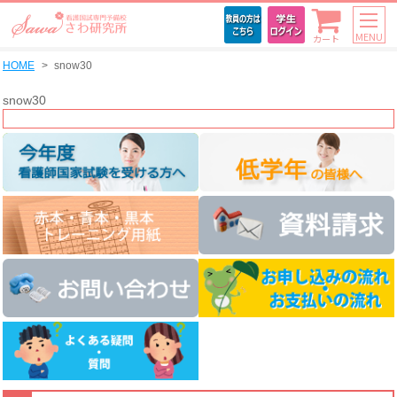
MENU
カート
HOME
snow30
snow30