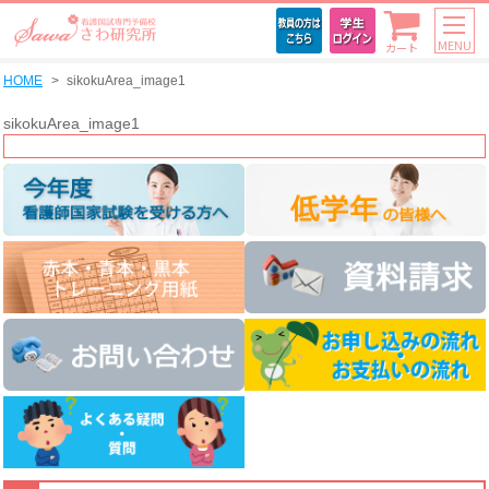
MENU
カート
HOME
sikokuArea_image1
sikokuArea_image1