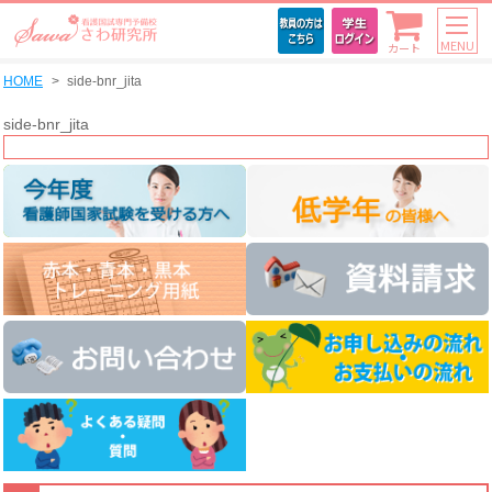
MENU
カート
HOME
side-bnr_jita
side-bnr_jita