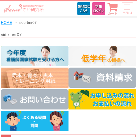
MENU
カート
HOME
side-bnr07
side-bnr07