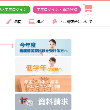
申込学生ログイン
学生ログイン・新規登録
カート
講座
模試
さわ研究所について