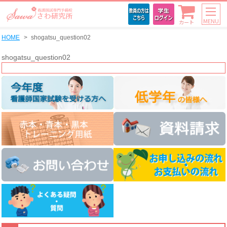
MENU
カート
HOME
shogatsu_question02
shogatsu_question02