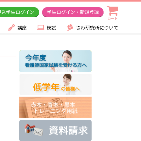
申込学生ログイン
学生ログイン・新規登録
カート
講座
模試
さわ研究所について