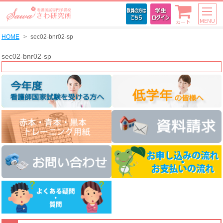
MENU
カート
HOME
sec02-bnr02-sp
sec02-bnr02-sp